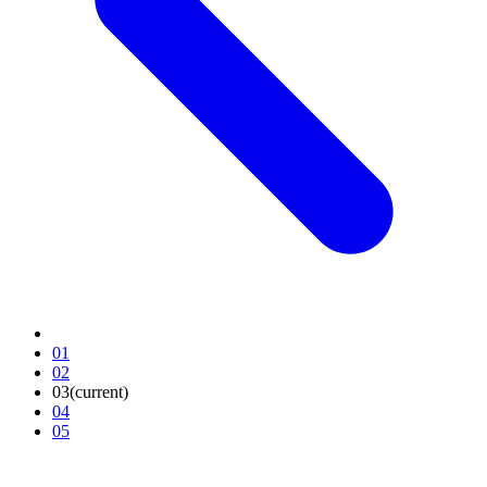
01
02
03
(current)
04
05