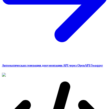
Автоматическая генерация документации API через OpenAPI/Swagger