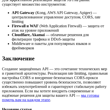
существует множество инструментов:
API Gateway
(Kong, AWS API Gateway, Apigee) —
централизованное управление доступом, CORS, rate
limiting
Firewall и WAF
(Web Application Firewall) — защита от
атак на уровне приложений
Cloudflare, Akamai
— облачные решения для
фильтрации трафика и DDoS-защиты
Middleware и пакеты для популярных языков и
фреймворков
Заключение
Создание защищённых API — это сочетание технических мер
и грамотной архитектуры. Реализация rate limiting, правильная
настройка CORS и внедрение безопасных CORS-прокси
существенно повышают уровень безопасности, позволяют
избежать злоупотреблений и гарантируют стабильную работу
приложения. Если вы хотите внедрить современные и
надёжные решения для защиты вашего API —
мы готовы
помочь вам на каждом этапе
.
Недавние статьи