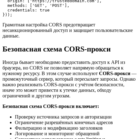
  origin: ['https://trusteddomain.com'],

  methods: ['GET', 'POST'],

  credentials: true

}));
Грамотная настройка CORS предотвращает
несанкционированный доступ и защищает пользовательские
данные.
Безопасная схема CORS-прокси
Иногда бывает необходимо предоставить доступ к API из
браузера, но CORS не позволяет напрямую обращаться к
нужному ресурсу. В этом случае используют
CORS-прокси
—
промежуточный сервер, который пересылает запросы. Однако
важно реализовать CORS-прокси с учётом безопасности,
иначе это может привести к утечке данных, обходу
ограничений и другим угрозам.
Безопасная схема CORS-прокси включает:
Проверку источника запросов и авторизации
Ограничение разрешённых конечных адресов
Фильтрацию и модификацию заголовков
Логирование и мониторинг обращений