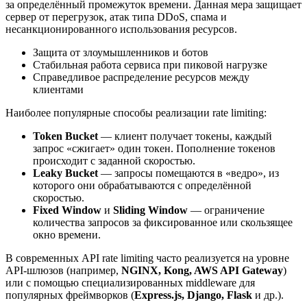
за определённый промежуток времени. Данная мера защищает
сервер от перегрузок, атак типа DDoS, спама и
несанкционированного использования ресурсов.
Защита от злоумышленников и ботов
Стабильная работа сервиса при пиковой нагрузке
Справедливое распределение ресурсов между
клиентами
Наиболее популярные способы реализации rate limiting:
Token Bucket
— клиент получает токены, каждый
запрос «сжигает» один токен. Пополнение токенов
происходит с заданной скоростью.
Leaky Bucket
— запросы помещаются в «ведро», из
которого они обрабатываются с определённой
скоростью.
Fixed Window
и
Sliding Window
— ограничение
количества запросов за фиксированное или скользящее
окно времени.
В современных API rate limiting часто реализуется на уровне
API-шлюзов (например,
NGINX, Kong, AWS API Gateway
)
или с помощью специализированных middleware для
популярных фреймворков (
Express.js, Django, Flask
и др.).