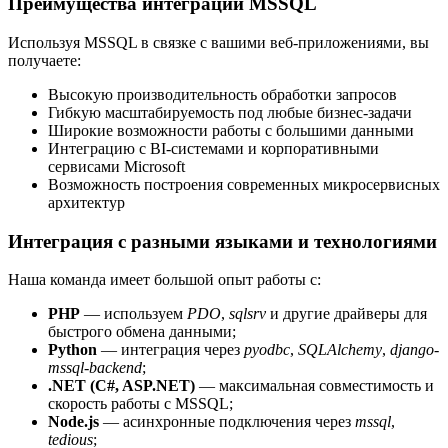
Преимущества интеграции MSSQL
Используя MSSQL в связке с вашими веб-приложениями, вы
получаете:
Высокую производительность обработки запросов
Гибкую масштабируемость под любые бизнес-задачи
Широкие возможности работы с большими данными
Интеграцию с BI-системами и корпоративными
сервисами Microsoft
Возможность построения современных микросервисных
архитектур
Интеграция с разными языками и технологиями
Наша команда имеет большой опыт работы с:
PHP
— используем
PDO
,
sqlsrv
и другие драйверы для
быстрого обмена данными;
Python
— интеграция через
pyodbc
,
SQLAlchemy
,
django-
mssql-backend
;
.NET (C#, ASP.NET)
— максимальная совместимость и
скорость работы с MSSQL;
Node.js
— асинхронные подключения через
mssql
,
tedious
;