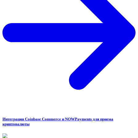
Интеграция Coinbase Commerce и NOWPayments для приема
криптовалюты